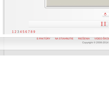
1
2
3
4
5
6
7
8
9
E-FAKTÚRY
NA STIAHNUTIE
RIEŠENIA
VIDEO-ŠKO
Copyright © 2008-2014 