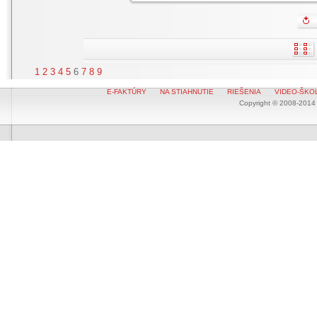
1
2
3
4
5
6
7
8
9
E-FAKTÚRY
NA STIAHNUTIE
RIEŠENIA
VIDEO-ŠKO
Copyright © 2008-2014 