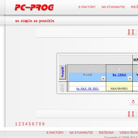
E-FAKTÚRY
NA STIAHNUTIE
RIE
1
2
3
4
5
6
7
8
9
E-FAKTÚRY
NA STIAHNUTIE
RIEŠENIA
VIDEO-ŠKO
Copyright © 2008-2014 