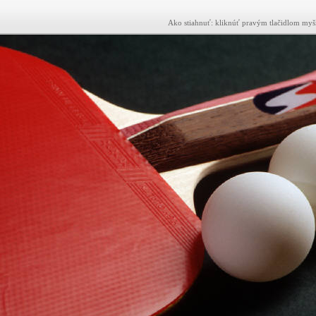
Ako stiahnuť: kliknúť pravým tlačidlom myši 